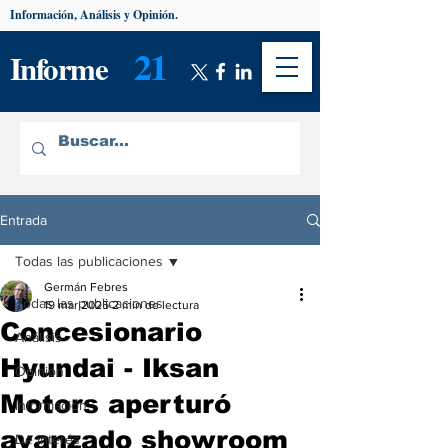
Información, Análisis y Opinión.
21
Informe
Entrada
Todas las publicaciones
Germán Febres
Todas las publicaciones
19 mar 2025
2 min de lectura
Concesionario
Análisis
Hyundai - Iksan
Opinión
Motors aperturó
Información
avanzado showroom
De interés