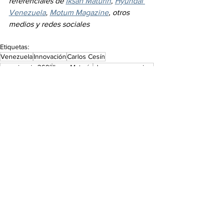
referenciales de 
Iksan Maturín
, 
Hyundai 
Venezuela
, 
Motum Magazine
, otros 
medios y redes sociales
Etiquetas:
Venezuela
Innovación
Carlos Cesín
experiencia 360°
Iksan Maturín
showroom premium
atención y servicio personalizado
estado Monagas
Ernesto Luna
concesionario oficial de Hyundai
Jorge Khawaja
Romiz Khawaja
Información
De interés
Ver todo
Entradas recientes