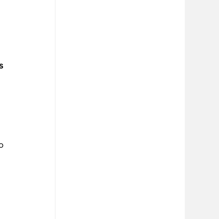
s 
 
o 