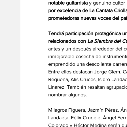
notable guitarrista
 y genuino cultor 
por excelencia de La Cantata Criolla
prometedoras nuevas voces del paí
Tendrá participación protagónica un
relacionados con 
La Siembra del C
antes y un después alrededor del cu
inmejorable cosecha de instrumentis
emprendido una descollante carrer
Entre ellos destacan Jorge Glem, C
Requena, Alis Cruces, Isidro Landa
Linarez. También resaltan agrupaci
nombrar algunos. 
Milagros Figuera, Jazmín Pérez, Áng
Landaeta, Félix Crudele, Ángel Fern
Colorado y Héctor Medina serán qu