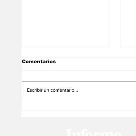
Comentarios
Escribir un comentario...
Las noticias de
La
economía del 6Ago en
de
Venezuela
Informe