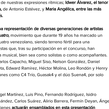
 de nuestras expresiones rítmicas; 
Idwer Álvarez, el tenor
,
 de Antonio Estévez, y 
Maria Angélica, entre las más 
s. 
a representación de diversas generaciones de artistas 
uatro
,
 movimiento que durante 19 años ha marcado un 
atro venezolano, siendo terreno fértil para una 
tas que, tras su participación en el concurso, han 
a musical, bien sea como solistas o como acompañantes. 
arlos Capacho, Miguel Siso, Nelson González, Daniel 
eta, Edward Ramírez, Héctor Molina, Leo Rondón y Henry 
ones como C4 Trío, Guasak4 y el dúo Suena4, por solo 
el Martínez, Luis Pino, Fernando Rodríguez, Isidro 
ández, Carlos Suárez, Alirio Barrera, Fermín Deyan, Ánge
ienes 
actuarán ensamblados en esta presentación 