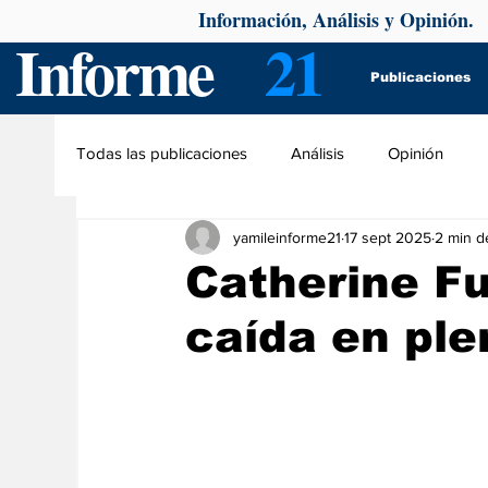
Información, Análisis y Opinión.
Informe
21
Publicaciones
Todas las publicaciones
Análisis
Opinión
yamileinforme21
17 sept 2025
2 min d
Catherine Fu
caída en pl