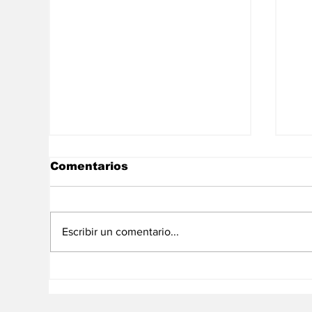
Comentarios
Escribir un comentario...
¡En plena emisión en
Pa
vivo! impactante caída
ca
de Laura Pérez en Miss
in
Universe Latina
pr