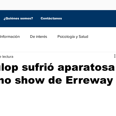
¿Quiénes somos?
Contáctanos
Información
De interés
Psicología y Salud
e lectura
lop sufrió aparatosa
eno show de Erreway