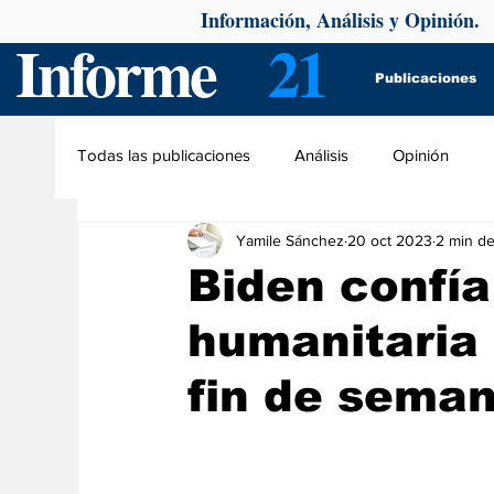
Información, Análisis y Opinión.
Informe
21
Publicaciones
Todas las publicaciones
Análisis
Opinión
Yamile Sánchez
20 oct 2023
2 min de
Biden confía
humanitaria 
fin de sema