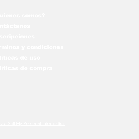
uienes somos?
ntáctanos
scripciones
rminos y condiciones
líticas de uso
lítica
s de compra
Not Sell My Personal Information