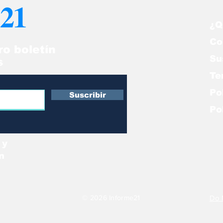
21
llecidos y 1400 en
rael
¿Q
Co
ro boletín
Su
s
Te
Po
Suscribir
Po
 y
n
© 2026 Informe21
Do 