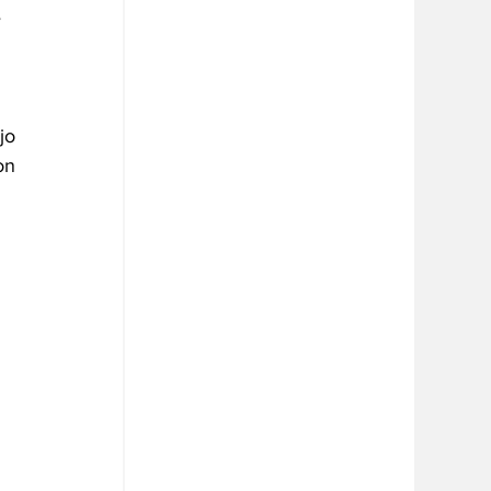
 
o 
on 