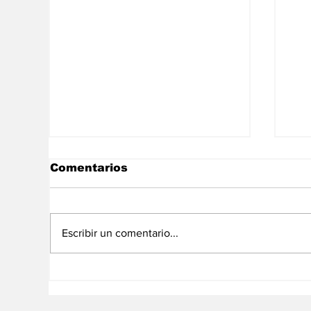
Comentarios
Escribir un comentario...
Al menos 3.000 muertos
Is
en Gaza por
ha
bombardeos israelíes
Ga