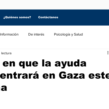
¿Quiénes somos?
Contáctanos
Información
De interés
Psicología y Salud
 lectura
 en que la ayuda
entrará en Gaza est
na