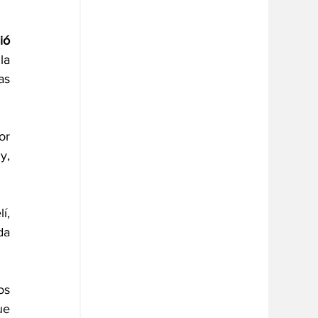
ó 
la 
s 
r 
, 
, 
a 
s 
e 