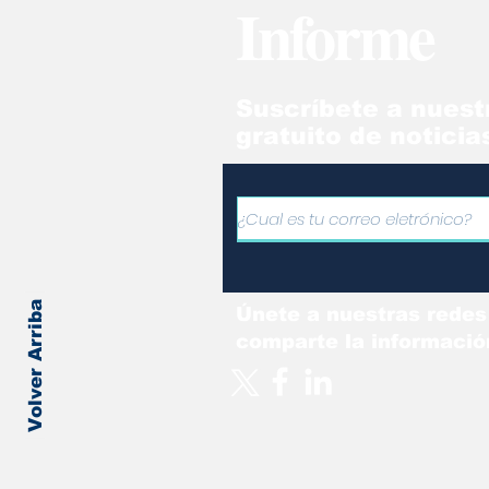
Informe
fa
Is
Suscríbete a nuest
gratuito de noticia
Volver Arriba
Únete a nuestras redes
comparte la informació