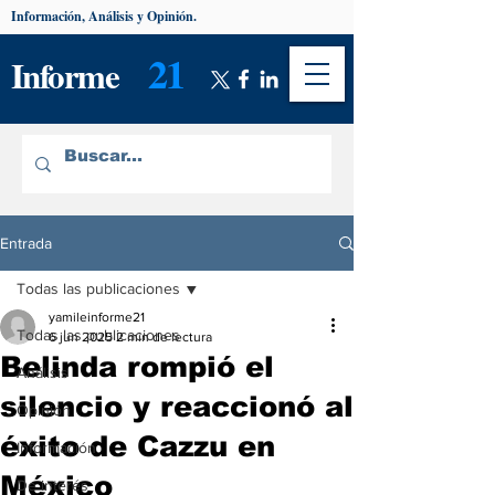
Información, Análisis y Opinión.
21
Informe
Entrada
Todas las publicaciones
yamileinforme21
Todas las publicaciones
6 jun 2025
2 min de lectura
Belinda rompió el
Análisis
silencio y reaccionó al
Opinión
éxito de Cazzu en
Información
México
De interés