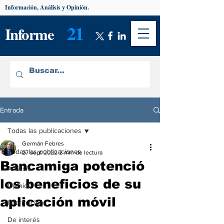
Información, Análisis y Opinión.
21
Informe
Entrada
Todas las publicaciones
Germán Febres
Todas las publicaciones
27 sept 2022
2 min de lectura
Bancamiga potenció
Análisis
los beneficios de su
Opinión
aplicación móvil
Información
De interés