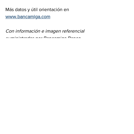
Más datos y útil orientación en 
www.bancamiga.com
Con información e imagen referencial 
suministradas por Bancamiga Banco 
Universal
Etiquetas:
Venezuela
Caracas
Milagro González
Emprendedores
Emprendimientos
Edwin Ojeda
Martha Lucero
valioso intercambio con los asistentes
Foro “Claves para Emprender en Venezuela”
expertos en diferentes áreas
Emprender con conocimientos
Los Frailes de Catia
Parroquia San José Obrero
“Manual para emprendedores. 10 preguntas claves para emprender en Venezuela”
Información
De interés