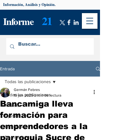
Información, Análisis y Opinión.
21
Informe
Entrada
Todas las publicaciones
Germán Febres
Todas las publicaciones
19 jun 2025
3 min de lectura
Bancamiga lleva
Análisis
formación para
Opinión
emprendedores a la
Información
parroquia Sucre de
De interés