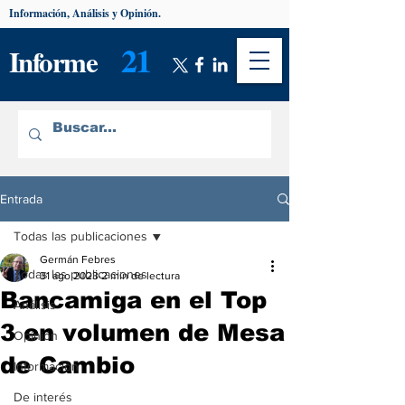
Información, Análisis y Opinión.
21
Informe
Entrada
Todas las publicaciones
Germán Febres
Todas las publicaciones
31 ago 2023
2 min de lectura
Bancamiga en el Top
Análisis
3 en volumen de Mesa
Opinión
de Cambio
Información
De interés