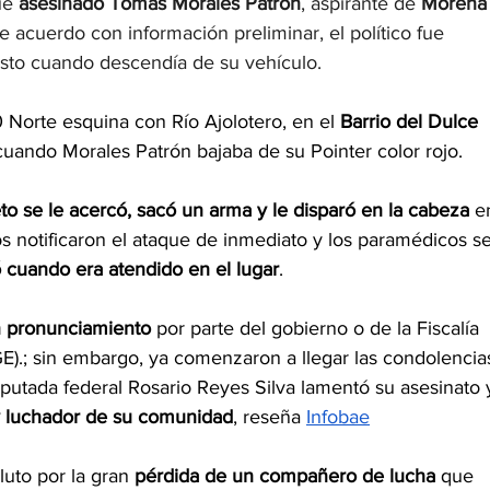
ue 
asesinado Tomás Morales Patrón
, aspirante de 
Morena
de acuerdo con información preliminar, el político fue
justo cuando descendía de su vehículo.
0 Norte esquina con Río Ajolotero, en el 
Barrio del Dulce 
cuando Morales Patrón bajaba de su Pointer color rojo. 
to se le acercó, sacó un arma y le disparó en la cabeza
 e
s notificaron el ataque de inmediato y los paramédicos se
ió cuando era atendido en el lugar
.
n pronunciamiento
 por parte del gobierno o de la Fiscalía 
E).; sin embargo, ya comenzaron a llegar las condolencia
putada federal Rosario Reyes Silva lamentó su asesinato 
y luchador de su comunidad
, reseña 
Infobae
uto por la gran 
pérdida de un compañero de lucha 
que 