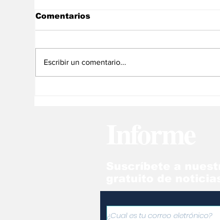
Comentarios
Escribir un comentario...
Fallece expresidente de
Fa
Chile Sebastián Piñera
ex
en accidente aéreo
Ur
Informe
Suscríbete a nuest
gratuito de noticia