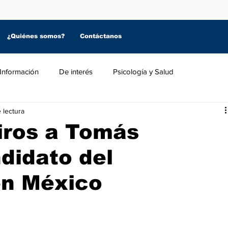
¿Quiénes somos?
Contáctanos
Información
De interés
Psicología y Salud
 lectura
iros a Tomás
didato del
en México