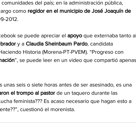
s comunidades del país; en la administración pública, 
cargo como 
regidor en el municipio de José Joaquín de 
09-2012.
cebook se puede apreciar el 
apoyo
 que externaba tanto al
brador 
y a 
Claudia Sheinbaum Pardo
, candidata 
 Haciendo Historia (Morena-PT-PVEM). “Progreso con 
rmación
”, se puede leer en un video que compartió apenas
 unas seis o siete horas antes de ser asesinado, es una 
aron el trompo al pastor 
de un taquero
durante las 
“Lucha feminista??? Es acaso necesario que hagan esto a 
nte??”, cuestionó el morenista.