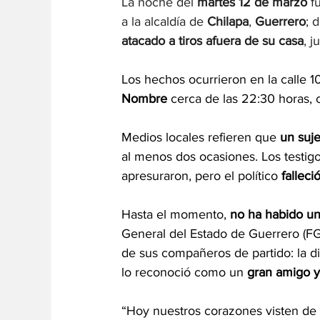
La noche del 
martes 12 de marzo
 f
a la alcaldía de 
Chilapa
, 
Guerrero
; 
atacado a tiros afuera de su casa
, 
Los hechos ocurrieron en la calle 1
Nombre
 cerca de las 22:30 horas, 
Medios locales refieren que 
un suje
al menos dos ocasiones. Los testigo
apresuraron, pero el político
 fallec
Hasta el momento, 
no ha habido u
General del Estado de Guerrero (FG
de sus compañeros de partido: la di
lo reconoció como un 
gran amigo 
“Hoy nuestros corazones visten de l