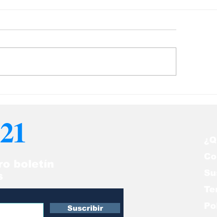
llece Danilo Astori,
Fallece Steve 
vicepresidente de
los 56 años
uguay
21
¿Q
Co
ro boletín
Su
s
Te
Po
Suscribir