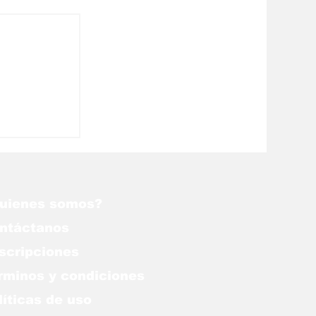
Harwell a
uienes somos?
ntáctanos
scripciones
rminos y condiciones
líticas de uso