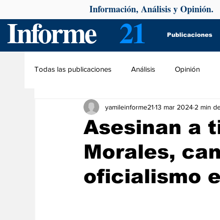
Información, Análisis y Opinión.
Informe
21
Publicaciones
Todas las publicaciones
Análisis
Opinión
yamileinforme21
13 mar 2024
2 min de
Asesinan a t
Morales, can
oficialismo 