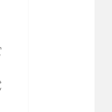
 
n 
 
s 
y 