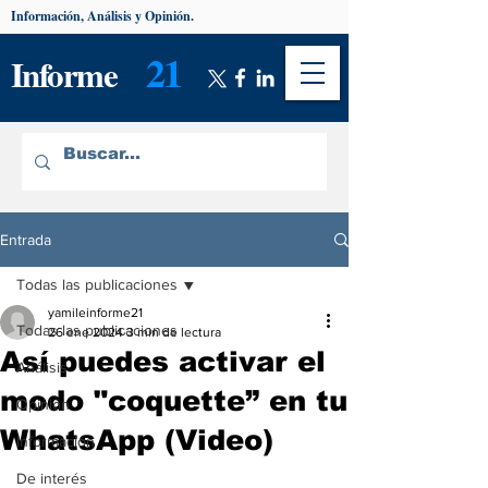
Información, Análisis y Opinión.
21
Informe
Entrada
Todas las publicaciones
yamileinforme21
Todas las publicaciones
26 ene 2024
3 min de lectura
Así puedes activar el
Análisis
modo "coquette” en tu
Opinión
WhatsApp (Video)
Información
De interés