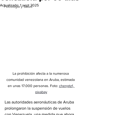
Actualizado:
1 sept 2025
Psicología y Salud
La prohibición 
afecta a la numerosa 
comunidad venezolana en Aruba, estimada 
en unas 17.000 personas. Foto: 
chengtzf
, 
pixabay
Las autoridades aeronáuticas de Aruba 
prolongaron la suspensión de 
vuelos 
con Venezuela,
una medida que ahora