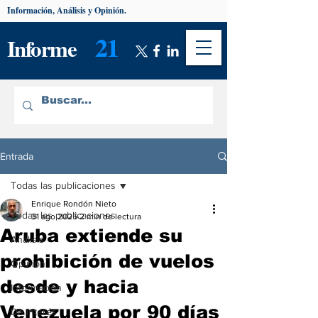
Información, Análisis y Opinión.
21
Informe
Entrada
Todas las publicaciones
Enrique Rondón Nieto
Todas las publicaciones
31 ago 2025
2 min de lectura
Aruba extiende su
Análisis
prohibición de vuelos
Opinión
desde y hacia
Información
Venezuela por 90 días
De interés