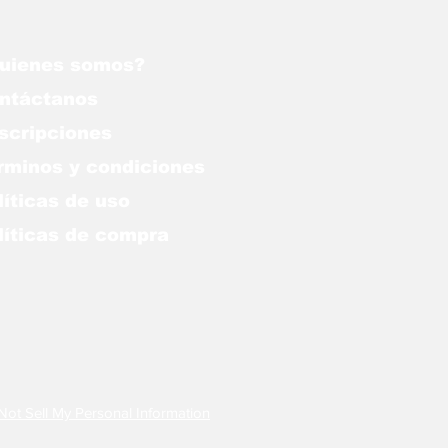
uienes somos?
ntáctanos
scripciones
rminos y condiciones
líticas de uso
lítica
s de compra
Not Sell My Personal Information