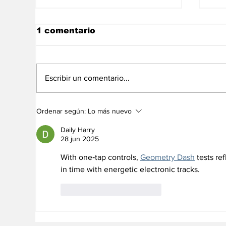
1 comentario
Escribir un comentario...
Credi POS y Credi
Ba
Ordenar según:
Lo más nuevo
Express Bancamiga:
Cá
créditos para impulsar
Ve
Daily Harry
tu negocio
im
28 jun 2025
de
With one‑tap controls, 
Geometry Dash
 tests re
in time with energetic electronic tracks.
Me gusta
Reaccionar