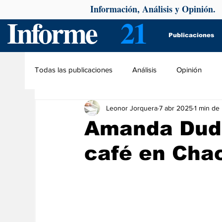
Información, Análisis y Opinión.
Informe
21
Publicaciones
Todas las publicaciones
Análisis
Opinión
Leonor Jorquera
7 abr 2025
1 min de 
Amanda Duda
café en Cha