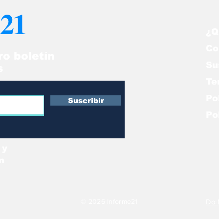
21
¿Q
Co
ro boletín
Su
s
Te
Po
Suscribir
Po
 y
n
© 2026 Informe21
Do 