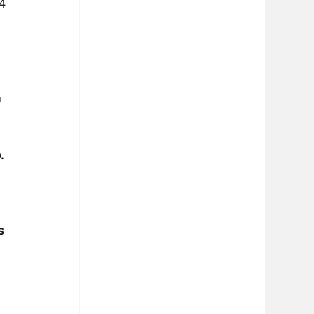
4 
 
 
.
s 
 