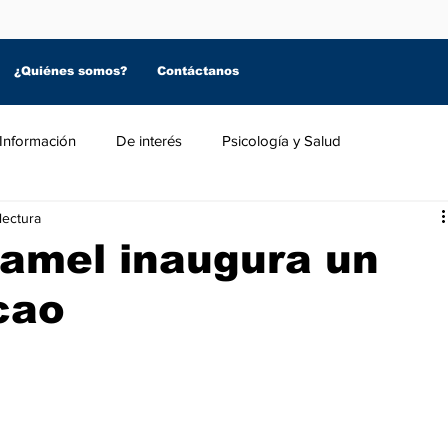
¿Quiénes somos?
Contáctanos
Información
De interés
Psicología y Salud
lectura
mel inaugura un
cao