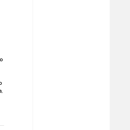
o 
o 
a
, 