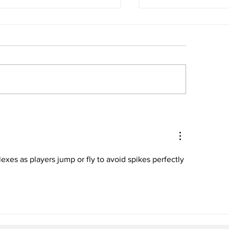
ncamiga se une a
Alianza entre 
mara Petrolera de
Motor y Korea
nezuela para
Aerospace desa
pulsar financiamiento
la movilidad a
l sector energético
flexes as players jump or fly to avoid spikes perfectly 