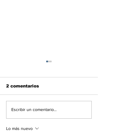
2 comentarios
En libertad plena la
Las noticias 
Escribir un comentario...
jueza María Lourdes
economía del
Afiuni
en Venezuela
Lo más nuevo