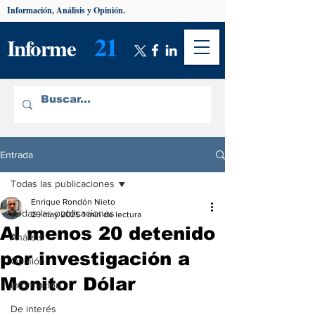
Información, Análisis y Opinión.
21
Informe
Entrada
Todas las publicaciones
Enrique Rondón Nieto
Todas las publicaciones
29 may 2025
1 min de lectura
Al menos 20 detenido
Análisis
por investigación a
Opinión
Monitor Dólar
Información
De interés