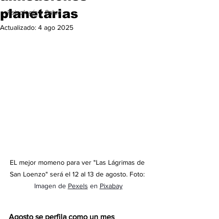
planetarias
Psicología y Salud
Actualizado:
4 ago 2025
EL mejor momeno para ver "Las Lágrimas de 
San Loenzo" será el 12 al 13 de agosto. Foto: 
Imagen de 
Pexels
 en 
Pixabay
Agosto se perfila como 
un mes 