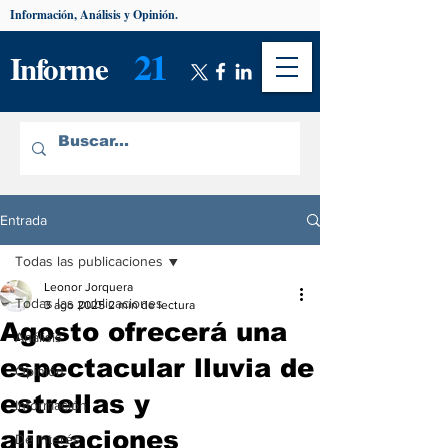
Información, Análisis y Opinión.
21
Informe
Entrada
Todas las publicaciones
Leonor Jorquera
Todas las publicaciones
3 ago 2025
2 min de lectura
Agosto ofrecerá una
Análisis
espectacular lluvia de
Opinión
estrellas y
Información
alineaciones
De interés