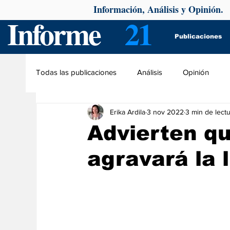
Información, Análisis y Opinión.
Informe
21
Publicaciones
Todas las publicaciones
Análisis
Opinión
Erika Ardila
3 nov 2022
3 min de lect
Advierten qu
agravará la 