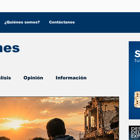
¿Quiénes somos?
Contáctanos
nes
lisis
Opinión
Información
 Salud