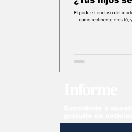
¿Tus hijos 
El poder silencioso del mod
— como realmente eres tú, 
Informe
Suscríbete a nuest
gratuito de noticia