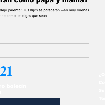
serán como papá y mamá?
elaje parental: Tus hijos se parecerán —en muy buena medida
y no como les digas que sean
21
¿Q
Co
ro boletín
Su
s
Te