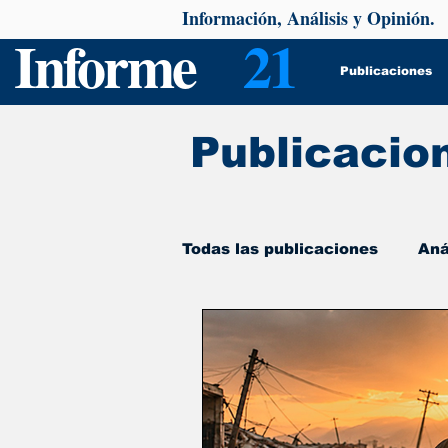
Información, Análisis y Opinión.
Informe
21
Publicaciones
Publicacio
Todas las publicaciones
Aná
De interés
Psicología y