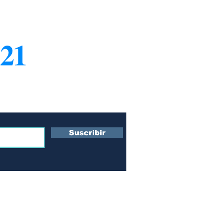
21
¿Q
Co
ro boletín
Su
s
Te
Po
Suscribir
Po
 y
n