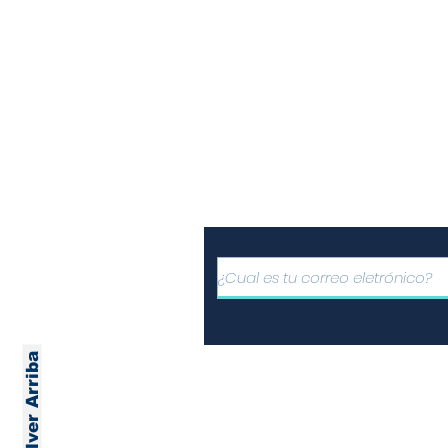
Informe
Suscríbete a nuest
gratuito de noticia
Volver Arriba
Únete a nuestras redes
comparte la informació