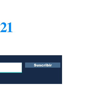
21
¿Q
Co
ro boletín
Su
s
Te
Po
Suscribir
Po
 y
n