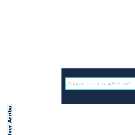
Informe
Suscríbete a nuest
gratuito de noticia
Volver Arriba
Únete a nuestras redes
comparte la informació