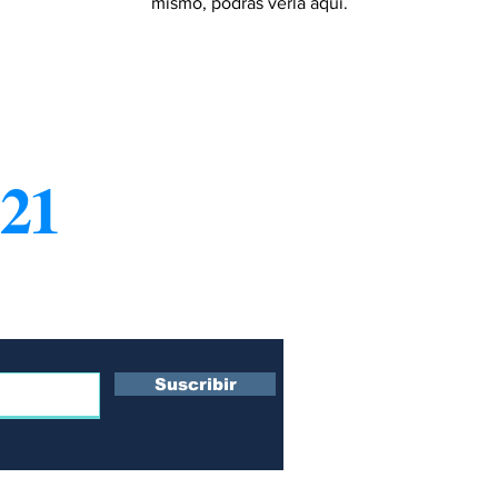
mismo, podrás verla aquí.
21
¿Q
Co
ro boletín
Su
s
Te
Po
Suscribir
Po
 y