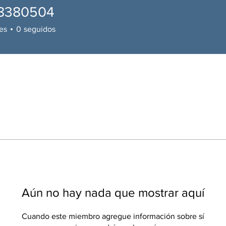
8380504
0504
es
0
seguidos
Aún no hay nada que mostrar aquí
Cuando este miembro agregue información sobre sí