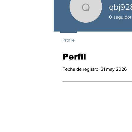
qbj92
qbj92838
0
seguidor
Profile
Perfil
Fecha de registro: 31 may 2026