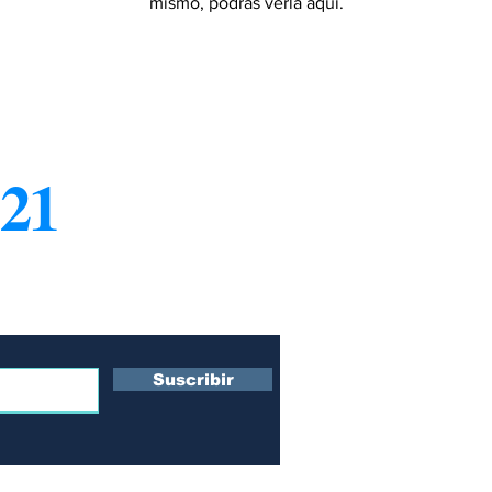
mismo, podrás verla aquí.
21
¿Q
Co
ro boletín
Su
s
Te
Po
Suscribir
Po
 y