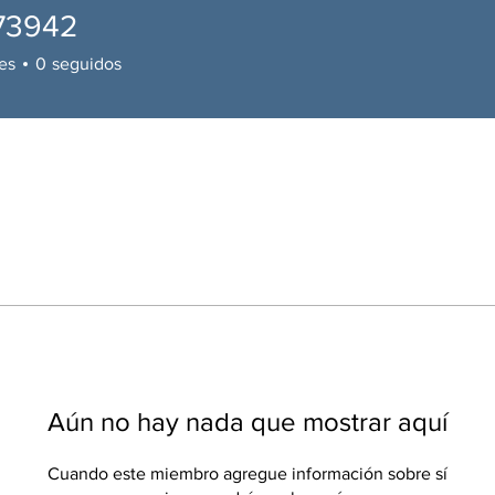
73942
42
es
0
seguidos
Aún no hay nada que mostrar aquí
Cuando este miembro agregue información sobre sí