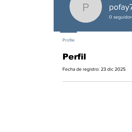
pofay
pofay739
0
seguidor
Profile
Perfil
Fecha de registro: 23 dic 2025