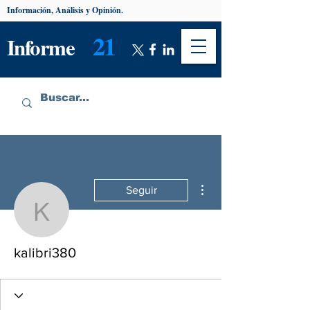
Información, Análisis y Opinión.
21
Informe
Más acciones
Seguir
kalibri380
kalibri380