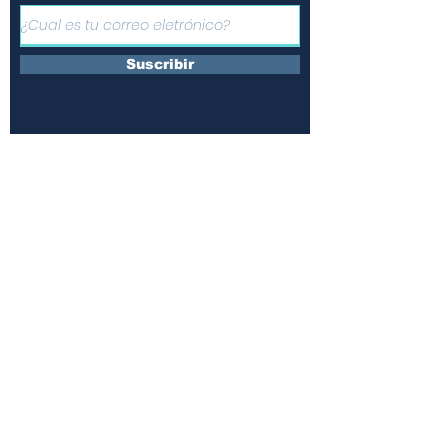
Suscribir
Únete a nuestras redes y
comparte la información
¿Quienes somos?
Contáctanos
Suscripciones
Terminos y condiciones
Políticas de uso