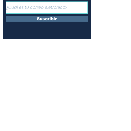
Suscribir
Únete a nuestras redes y
comparte la información
¿Quienes somos?
Contáctanos
Suscripciones
Terminos y condiciones
Políticas de uso