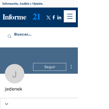
Información, Análisis y Opinión.
21
Informe
Más acciones
Seguir
jedenek
jedenek