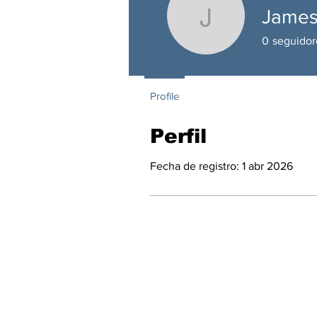
James
JamesMar
0
seguidor
Profile
Perfil
Fecha de registro: 1 abr 2026