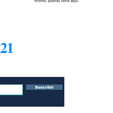
mismo, podrás verla aquí.
21
¿Q
Co
ro boletín
Su
s
Te
Po
Suscribir
Po
 y