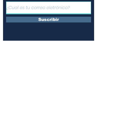
Suscribir
Únete a nuestras redes y
comparte la información
¿Quienes somos?
Contáctanos
Suscripciones
Terminos y condiciones
Políticas de uso