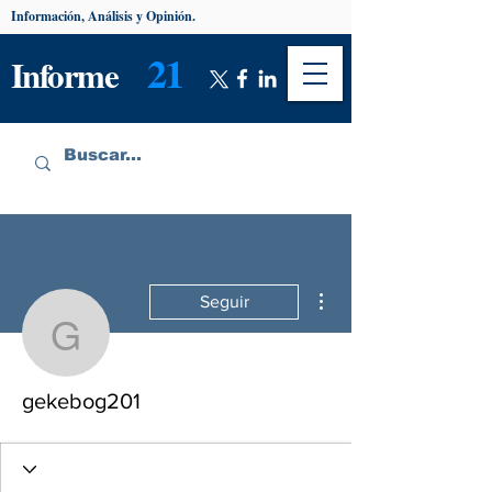
Información, Análisis y Opinión.
21
Informe
Más acciones
Seguir
gekebog201
gekebog201