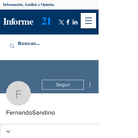
Información, Análisis y Opinión.
21
Informe
Más acciones
Seguir
FernandoSandino
FernandoSandino