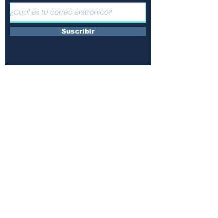
Suscribir
Únete a nuestras redes y
comparte la información
¿Quienes somos?
Contáctanos
Suscripciones
Terminos y condiciones
Políticas de uso