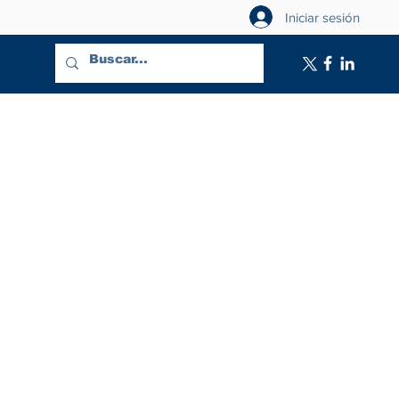
Iniciar sesión