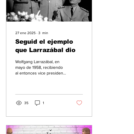
27 ene 2025
∙
3
min
Seguid el ejemplo
que Larrazábal dio
Wolfgang Larrazábal, en
mayo de 1958, recibiendo
al entonces vice presidente
de EE.UU Richard Nixon.
Foto: Wikipedia 1.- Hace 67
años (23...
35
1