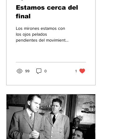
Estamos cerca del
final
Los mirones estamos con
los ojos pelados
pendientes del movimiento
que decretará el FINAL.
Foto: Jarmoluk , Pixabay
Estamos acercándonos...
99
0
1