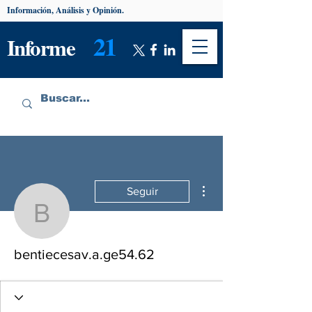
Información, Análisis y Opinión.
21
Informe
Más acciones
Seguir
bentiecesav.a.ge54.62
bentiecesav.a.ge54.62