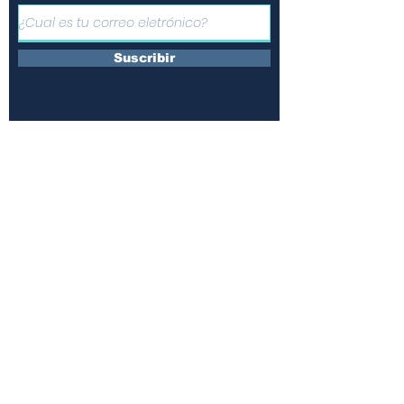
Suscribir
Únete a nuestras redes y
comparte la información
¿Quienes somos?
Contáctanos
Suscripciones
Terminos y condiciones
Políticas de uso