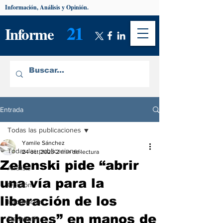
Información, Análisis y Opinión.
21
Informe
Entrada
Todas las publicaciones
Yamile Sánchez
Todas las publicaciones
24 oct 2023
2 min de lectura
Zelenski pide “abrir
Análisis
una vía para la
Opinión
liberación de los
Información
rehenes” en manos de
De interés