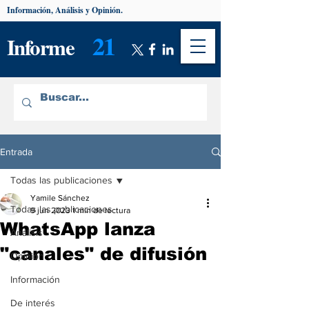
Información, Análisis y Opinión.
21
Informe
Entrada
Todas las publicaciones
Yamile Sánchez
Todas las publicaciones
9 jun 2023
1 min de lectura
WhatsApp lanza
Análisis
"canales" de difusión
Opinión
Información
De interés