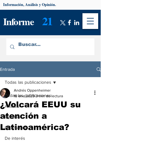
Información, Análisis y Opinión.
21
Informe
Entrada
Todas las publicaciones
Andrés Oppenheimer
Todas las publicaciones
18 ene 2023
3 min de lectura
¿Volcará EEUU su
Análisis
atención a
Opinión
Latinoamérica?
Información
De interés