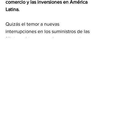
comercio y las inversiones en América 
Latina. 
Quizás el temor a nuevas 
interrupciones en los suministros de las 
fábricas chinas, como las que ocurrieron 
con las máscaras faciales durante la 
pandemia de COVID-19, y la presencia 
de China en América Latina, 
empujen a 
Washington a hacer algo para terminar 
con el “abandono” al que se refirió el 
presidente de México.
Andrés Oppenheimer
 / 
elnuevoherald.com
Etiquetas:
Joe Biden
Manuel López Obrador
Opinión