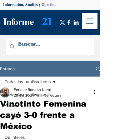
Información, Análisis y Opinión.
21
Informe
Entrada
Todas las publicaciones
Enrique Rondón Nieto
Todas las publicaciones
29 oct 2024
1 min de lectura
Vinotinto Femenina
Análisis
cayó 3-0 frente a
Opinión
México
Información
De interés