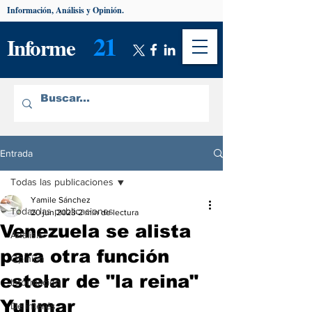
Información, Análisis y Opinión.
21
Informe
Entrada
Todas las publicaciones
Yamile Sánchez
Todas las publicaciones
20 jun 2023
2 min de lectura
Venezuela se alista
Análisis
para otra función
Opinión
estelar de "la reina"
Información
Yulimar
De interés