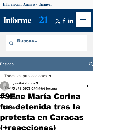
Información, Análisis y Opinión.
21
Informe
Entrada
Todas las publicaciones
yamileinforme21
Todas las publicaciones
9 ene 2025
2 min de lectura
#9Ene María Corina
Análisis
fue detenida tras la
Opinión
protesta en Caracas
Información
(+reacciones)
De interés