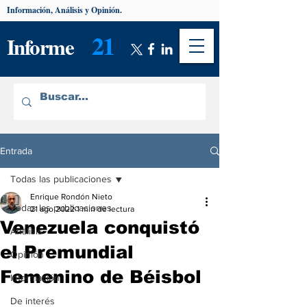
Información, Análisis y Opinión.
21
Informe
Entrada
Todas las publicaciones
Enrique Rondón Nieto
Todas las publicaciones
21 ago 2022
1 min de lectura
Venezuela conquistó
Análisis
el Premundial
Opinión
Femenino de Béisbol
Información
De interés