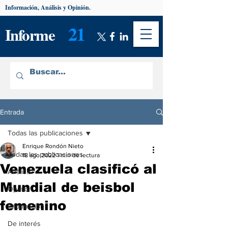
Información, Análisis y Opinión.
21
Informe
Entrada
Todas las publicaciones
Enrique Rondón Nieto
Todas las publicaciones
18 ago 2022
1 min de lectura
Venezuela clasificó al
Análisis
Mundial de beisbol
Opinión
femenino
Información
De interés