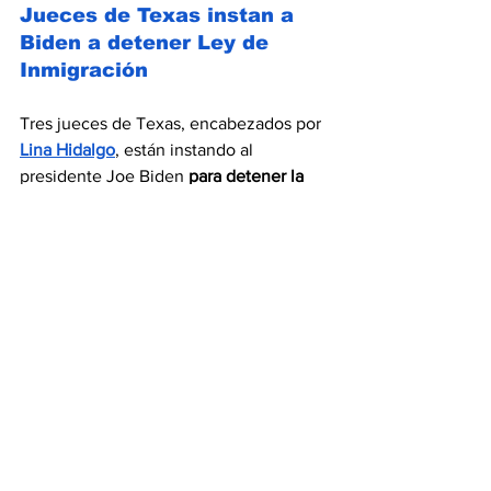
Jueces de Texas instan a 
Biden a detener Ley de 
Inmigración
Tres jueces de Texas, encabezados por 
Lina Hidalgo
, están instando al 
presidente Joe Biden 
para detener la 
Ley SB4, argumentando su 
inconstitucionalidad y posibles 
repercusiones negativas
. 
La norma penaliza la entrada irregular al 
estado y 
otorga poderes especiales 
para detener y deportar a migrantes, 
incluso a aquellos solicitando asilo.  
México ha rechazado esta medida, 
calificándola como una "criminalización" 