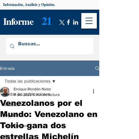
Información, Análisis y Opinión.
21
Informe
Entrada
Todas las publicaciones
Enrique Rondón Nieto
Todas las publicaciones
11 dic 2023
4 min de lectura
Venezolanos por el
Análisis
Mundo: Venezolano en
Opinión
Tokio gana dos
Información
estrellas Michelín
De interés