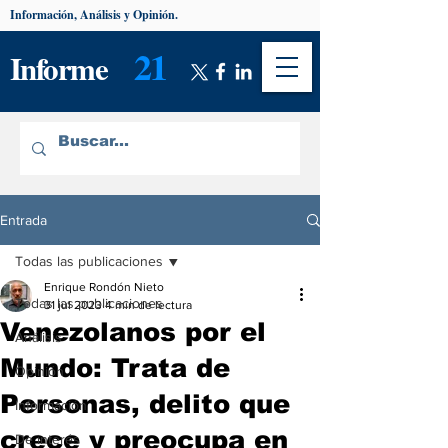
Información, Análisis y Opinión.
21
Informe
Entrada
Todas las publicaciones
Enrique Rondón Nieto
Todas las publicaciones
31 jul 2023
4 min de lectura
Venezolanos por el
Análisis
Mundo: Trata de
Opinión
Personas, delito que
Información
crece y preocupa en
De interés