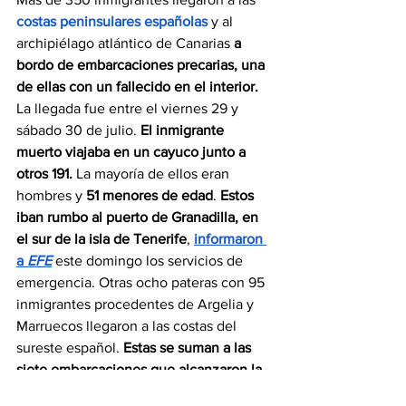
costas peninsulares españolas
 y al 
archipiélago atlántico de Canarias 
a 
bordo de embarcaciones precarias, una 
de ellas con un fallecido en el interior.
La llegada fue entre el viernes 29 y 
sábado 30 de julio. 
El inmigrante 
muerto viajaba en un cayuco junto a 
otros 191.
 La mayoría de ellos eran 
hombres y 
51 menores de edad
. 
Estos 
iban rumbo al puerto de Granadilla, en 
el sur de la isla de Tenerife
, 
informaron 
a 
EFE
 este domingo los servicios de 
emergencia. Otras ocho pateras con 95 
inmigrantes procedentes de Argelia y 
Marruecos llegaron a las costas del 
sureste español. 
Estas se suman a las 
siete embarcaciones que alcanzaron la 
misma zona del litoral con 66 personas.