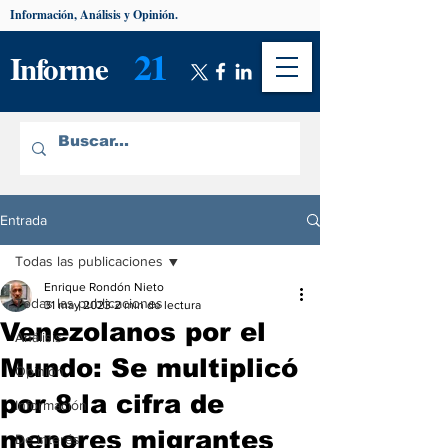
Información, Análisis y Opinión.
21
Informe
Entrada
Todas las publicaciones
Enrique Rondón Nieto
Todas las publicaciones
31 may 2023
2 min de lectura
Venezolanos por el
Análisis
Mundo: Se multiplicó
Opinión
por 8 la cifra de
Información
menores migrantes
De interés