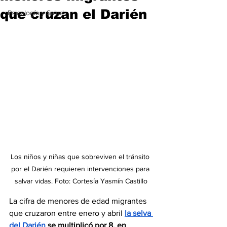
que cruzan el Darién
Psicología y Salud
Los niños y niñas que sobreviven el tránsito 
por el Darién requieren intervenciones para 
salvar vidas. Foto: Cortesía Yasmín Castillo
La cifra de menores de edad migrantes 
que cruzaron entre enero y abril 
la selva 
del Darién
 se multiplicó por 8, en 