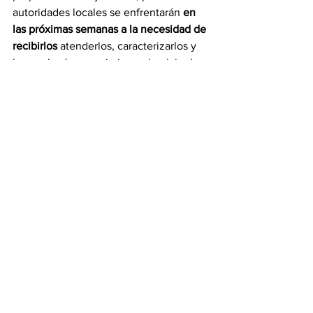
autoridades locales se enfrentarán 
en 
las próximas semanas a la necesidad de 
recibirlos
 atenderlos, caracterizarlos y 
buscar la vía para el pleno ejercicio de 
sus derechos y su integración.
Venezolanos reclaman 
respeto por la bandera
La tensión aumenta envarios puntos de 
México
 donde están llegando migrantes 
venezolanos luego de la prohibición de 
entrar en territorio estadounidense. 
Algunos se entregan a la patrulla de 
migración, otros esperan una respuesta. 
La bandera de Venezuela fue ondeada 
por y uno de los policías tuvo una 
actuación que fue criticada,