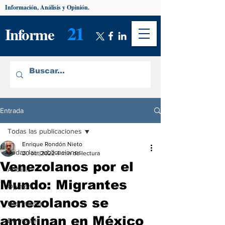
Información, Análisis y Opinión.
21
Informe
Entrada
Todas las publicaciones
Enrique Rondón Nieto
Todas las publicaciones
20 oct 2022
4 min de lectura
Venezolanos por el
Análisis
Mundo: Migrantes
Opinión
venezolanos se
Información
amotinan en México
De interés