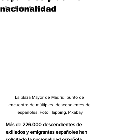
nacionalidad
Psicología y Salud
La plaza Mayor de Madrid, punto de 
encuentro de múltiples  descendientes de 
españoles. Foto:  lapping, Pixabay
Más de 226.000 descendientes de 
exiliados y emigrantes españoles han 
solicitado la nacionalidad española