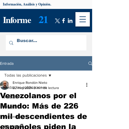
Información, Análisis y Opinión.
21
Informe
Entrada
Todas las publicaciones
Enrique Rondón Nieto
Todas las publicaciones
22 may 2024
3 min de lectura
Venezolanos por el
Análisis
Mundo: Más de 226
Opinión
mil descendientes de
Información
españoles piden la
De interés