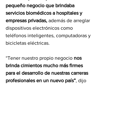
pequeño negocio que brindaba 
servicios biomédicos a hospitales y 
empresas privadas,
 además de arreglar 
dispositivos electrónicos como 
teléfonos inteligentes, computadoras y 
bicicletas eléctricas.
“Tener nuestro propio negocio 
nos 
brinda cimientos mucho más firmes 
para el desarrollo de nuestras carreras 
profesionales en un nuevo país”
, dijo 
Mercedes.
Pero no fue sino hasta que 
hicieron un 
curso sobre emprendimientos que se 
dieron cuenta de que podrían llevar su 
pequeño negocio al siguiente nivel.