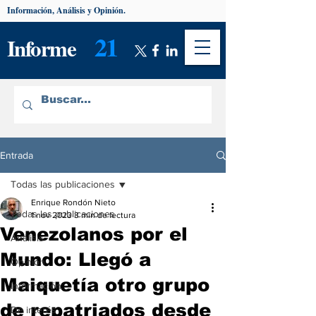
Información, Análisis y Opinión.
21
Informe
Entrada
Todas las publicaciones
Enrique Rondón Nieto
Todas las publicaciones
1 nov 2023
3 min de lectura
Venezolanos por el
Análisis
Mundo: Llegó a
Opinión
Maiquetía otro grupo
Información
de repatriados desde
De interés