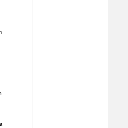
n 
n 
s 