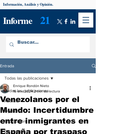
Información, Análisis y Opinión.
21
Informe
Entrada
Todas las publicaciones
Enrique Rondón Nieto
Todas las publicaciones
16 ene 2024
2 min de lectura
Venezolanos por el
Análisis
Mundo: Incertidumbre
Opinión
entre inmigrantes en
Información
España por traspaso
De interés