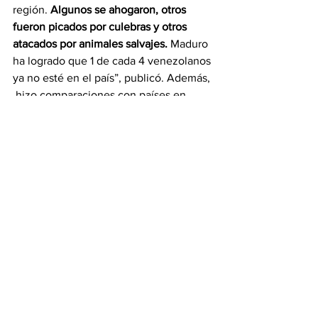
región. 
Algunos se ahogaron, otros 
fueron picados por culebras y otros 
atacados por animales salvajes.
 Maduro 
ha logrado que 1 de cada 4 venezolanos 
ya no esté en el país”, publicó. Además, 
 hizo comparaciones con países en 
guerra como Ucrania y Siria, donde 
también ha habido una fuerte crisis 
migratoria, originada por los conflictos 
bélicos que se dan en estos. “
Los 7.2 
millones de migrantes y refugiados 
venezolanos supera a los sirios e iguala 
a Ucrania. 
El régimen tildó a la 
conferencia como hostil (
Conferencia 
Internacional de Solidaridad con los 
Refugiados y Migrantes Venezolanos)
, 
pero 
lo realmente hostil es la expulsión 
de venezolanos que han cruzado El 
Darién o han tomado un peñero para 