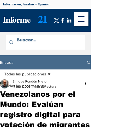
Información, Análisis y Opinión.
21
Informe
Entrada
Todas las publicaciones
Enrique Rondón Nieto
Todas las publicaciones
17 mar 2023
4 min de lectura
Venezolanos por el
Análisis
Mundo: Evalúan
Opinión
registro digital para
Información
votación de migrantes
De interés