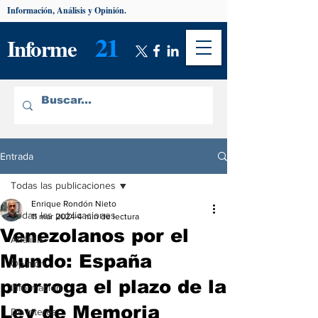
Información, Análisis y Opinión.
21
Informe
Entrada
Todas las publicaciones
Enrique Rondón Nieto
Todas las publicaciones
11 mar 2024
4 min de lectura
Venezolanos por el
Análisis
Mundo: España
Opinión
prorroga el plazo de la
Información
Ley de Memoria
De interés