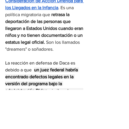
Consideración de Acción Diferida para 
los Llegados en la Infancia
. 
Es una 
política migratoria que 
retrasa la 
deportación de las personas que 
llegaron a Estados Unidos cuando eran 
niños y no tienen documentación o un 
estatus legal oficial. 
Son los llamados 
"dreamers" o soñadores.
La reacción en defensa de Daca es 
debido a que  
un juez federal habría 
encontrado defectos legales en la 
versión del programa bajo la 
administración Biden
, similar a los que 
llevaron al cese del programa original 
de Obama. 
Ciudades como Los Ángeles, Houston y 
Austin argumentan que 
DACA permite 