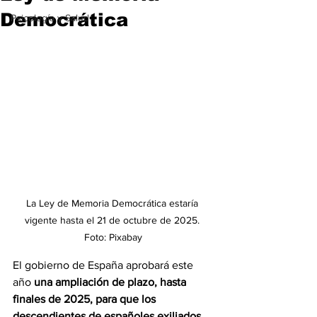
Democrática
Psicología y Salud
La Ley de Memoria Democrática estaría 
vigente hasta el 21 de octubre de 2025. 
Foto: Pixabay
El gobierno de España aprobará este 
año 
una ampliación de plazo, hasta 
finales de 2025, para que los 
descendientes de españoles exiliados 