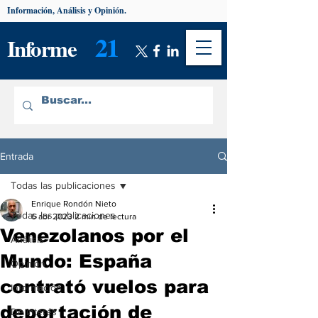
Información, Análisis y Opinión.
21
Informe
Entrada
Todas las publicaciones
Enrique Rondón Nieto
Todas las publicaciones
6 abr 2023
2 min de lectura
Venezolanos por el
Análisis
Mundo: España
Opinión
contrató vuelos para
Información
deportación de
De interés