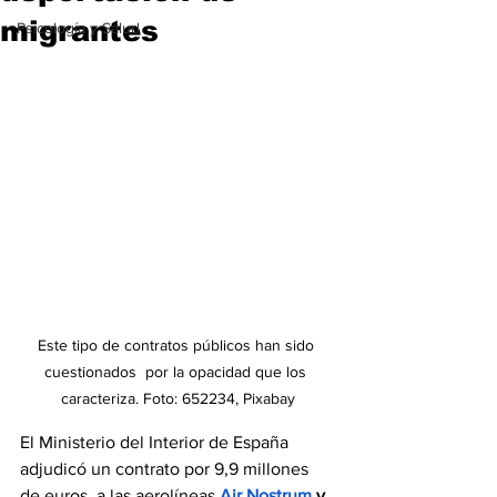
migrantes
Psicología y Salud
Este tipo de contratos públicos han sido 
cuestionados  por la opacidad que los 
caracteriza. Foto: 652234, Pixabay
El Ministerio del Interior de España 
adjudicó un contrato por 9,9 millones 
de euros  a las aerolíneas
Air Nostrum
 y 