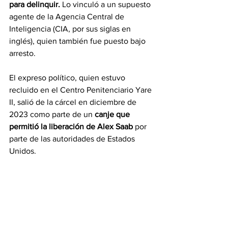
para delinquir.
 Lo vinculó a un supuesto 
agente de la Agencia Central de 
Inteligencia (CIA, por sus siglas en 
inglés), quien también fue puesto bajo 
arresto.
El expreso político, quien estuvo 
recluido en el Centro Penitenciario Yare 
II, salió de la cárcel en diciembre de 
2023 como parte de un 
canje que 
permitió la liberación de Alex Saab
 por 
parte de las autoridades de Estados 
Unidos. 
“La
 libertad
 se lucha día a día y una vez 
la obtienes debes 
cuidarla como el bien 
más preciado
 y eso como familia es lo 
que hemos decidido”, justificó el hijo 
del dirigente sindical.