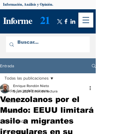
Información, Análisis y Opinión.
21
Informe
Entrada
Todas las publicaciones
Enrique Rondón Nieto
Todas las publicaciones
5 jun 2024
3 min de lectura
Venezolanos por el
Análisis
Mundo: EEUU limitará
Opinión
asilo a migrantes
Información
irregulares en su
De interés