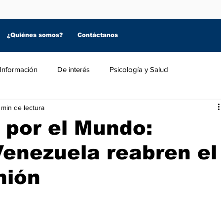
¿Quiénes somos?
Contáctanos
Información
De interés
Psicología y Salud
 min de lectura
 por el Mundo:
enezuela reabren el
nión