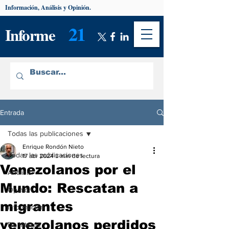
Información, Análisis y Opinión.
21
Informe
Entrada
Todas las publicaciones
Enrique Rondón Nieto
Todas las publicaciones
17 abr 2024
3 min de lectura
Venezolanos por el
Análisis
Mundo: Rescatan a
Opinión
migrantes
Información
venezolanos perdidos
De interés